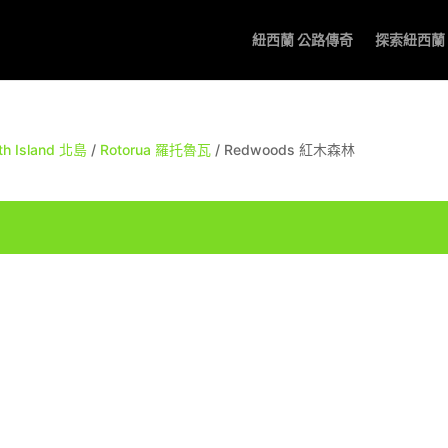
紐西蘭 公路傳奇
探索紐西蘭
th Island 北島
/
Rotorua 羅托魯瓦
/ Redwoods 紅木森林