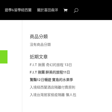
遊學&留學紐西蘭
關於喜田森洋
商品分類
沒有商品分類
近期文章
F.I.T 揪團 奇幻的旅程 13日
F.I.T 揪團 醉美的旅程11日
驚豔12日暢遊 寶島的水果季
入境紐西蘭酒店隔離付費原則
入境台灣居家檢疫隔離 懶人包