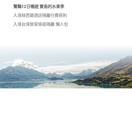
驚豔12日暢遊 寶島的水果季
入境紐西蘭酒店隔離付費原則
入境台灣居家檢疫隔離 懶人包