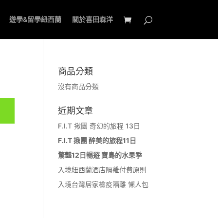
遊學&留學紐西蘭
關於喜田森洋
商品分類
沒有商品分類
近期文章
F.I.T 揪團 奇幻的旅程 13日
F.I.T 揪團 醉美的旅程11日
驚豔12日暢遊 寶島的水果季
入境紐西蘭酒店隔離付費原則
入境台灣居家檢疫隔離 懶人包