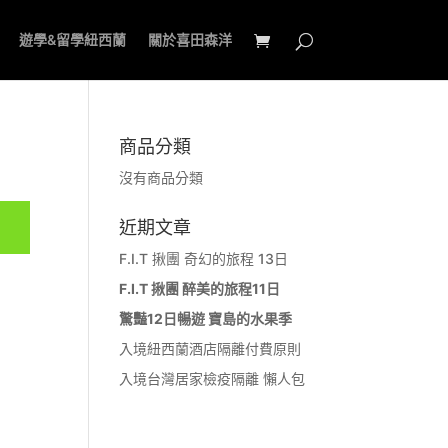
遊學&留學紐西蘭
關於喜田森洋
商品分類
沒有商品分類
近期文章
F.I.T 揪團 奇幻的旅程 13日
F.I.T 揪團 醉美的旅程11日
驚豔12日暢遊 寶島的水果季
入境紐西蘭酒店隔離付費原則
入境台灣居家檢疫隔離 懶人包