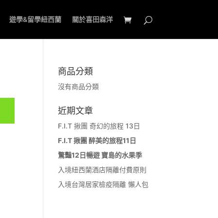
遊學&留學紐西蘭
關於喜田森洋
商品分類
沒有商品分類
近期文章
F.I.T 揪團 奇幻的旅程 13日
F.I.T 揪團 醉美的旅程11日
驚豔12日暢遊 寶島的水果季
入境紐西蘭酒店隔離付費原則
入境台灣居家檢疫隔離 懶人包