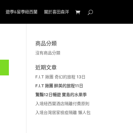
遊學&留學紐西蘭
關於喜田森洋
商品分類
沒有商品分類
近期文章
F.I.T 揪團 奇幻的旅程 13日
F.I.T 揪團 醉美的旅程11日
驚豔12日暢遊 寶島的水果季
入境紐西蘭酒店隔離付費原則
入境台灣居家檢疫隔離 懶人包