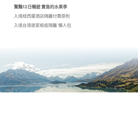
驚豔12日暢遊 寶島的水果季
入境紐西蘭酒店隔離付費原則
入境台灣居家檢疫隔離 懶人包