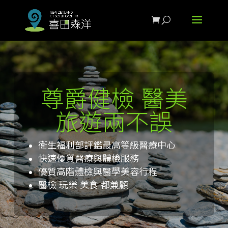
尊爵健檢 醫美
旅遊兩不誤
衛生福利部評鑑最高等級醫療中心
快速優質醫療與體檢服務
優質高階體檢與醫學美容行程
醫檢 玩樂 美食 都兼顧