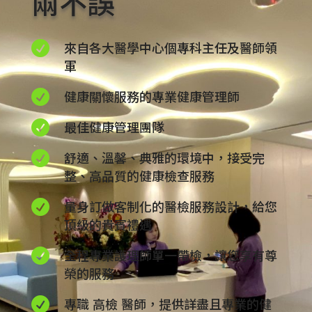
兩不誤

來自各大醫學中心個專科主任及醫師領
軍

健康關懷服務的專業健康管理師

最佳健康管理團隊

舒適、溫馨、典雅的環境中，接受完
整、高品質的健康檢查服務

量身訂做客制化的醫檢服務設計，給您
頂級的貴賓禮遇

全程專業護理師單一帶檢，讓您享有尊
榮的服務

專職 高檢 醫師，提供詳盡且專業的健