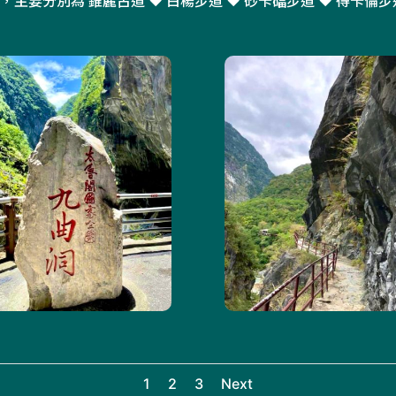
，主要分別為 錐麓古道 ♥ 白楊步道 ♥ 砂卡礑步道 ♥ 得卡倫步
1
2
3
Next