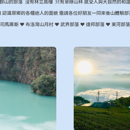
群山的部落 沒有林立高樓 只有翠綠山林 感受人與大自然的和
驗 認識原鄉的各種迷人的面貌
邀請各位好朋友一同來後山體驗部
司馬庫斯 ♥ 布洛灣山月村 ♥ 武界部落 ♥
達邦部落 ♥ 東河部落