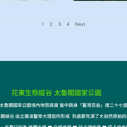
1
2
3
4
Next
花東生態縱谷 太魯閣國家公園
太魯閣國家公園境內地勢高聳 當中躋身「臺灣百岳」達二十七
魯閣峽谷 由立霧溪鑿穿大理岩所形成
到處都充滿了大自然原始的