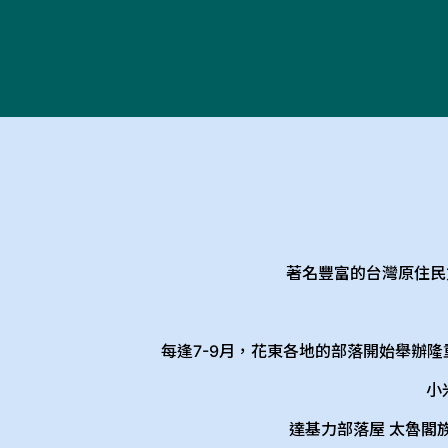
著名豐富的台灣原住民
每逢7-9月，花東各地的部落開始舉辦
小
達基力部落屋 太魯閣族