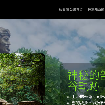
紐西蘭 公路傳奇
探索紐西蘭
神秘的
谷軌跡
上帝的部落~ 司
雲的故鄉～武界