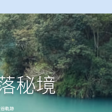
落秘境
縱谷軌跡