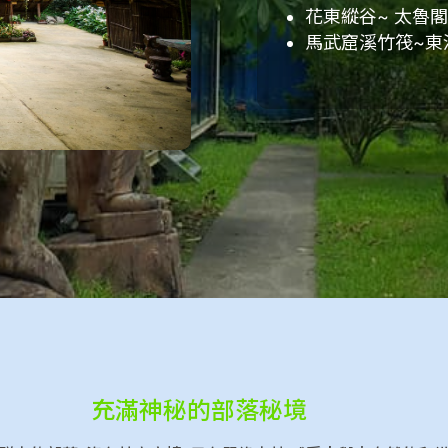
花東縱谷~ 太魯
馬武窟溪竹筏~東
充滿神秘的部落秘境