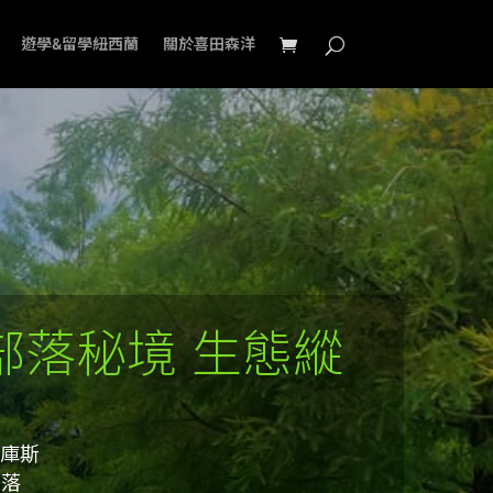
遊學&留學紐西蘭
關於喜田森洋
部落秘境 生態縱
馬庫斯
部落