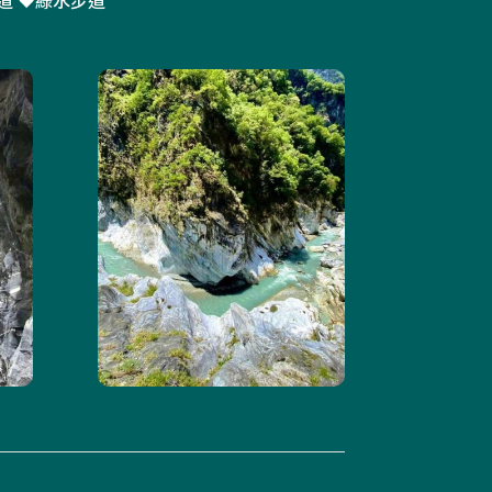
道 ♥綠水步道