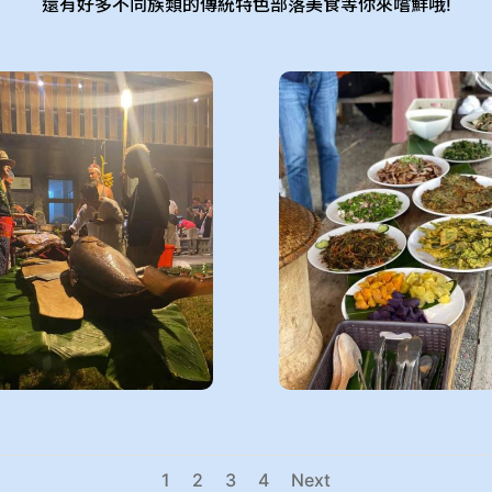
還有好多不同族類的傳統特色部落美食等你來嚐鮮哦!
1
2
3
4
Next