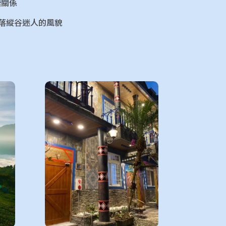
諧關係
落縱谷迷人的風貌