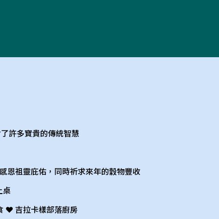
含了許多寶貴的傳統智慧
感恩祖靈庇佑，同時祈求來年的穀物豐收
上桌
食 ♥ 吉拉卡樣部落廚房