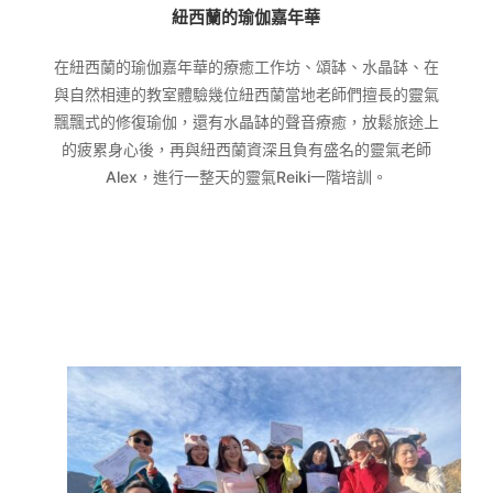
紐西蘭的瑜伽嘉年華
在紐西蘭的瑜伽嘉年華的療癒工作坊、頌缽、水晶缽、在
與自然相連的教室體驗幾位紐西蘭當地老師們擅長的靈氣
飄飄式的修復瑜伽，還有水晶缽的聲音療癒，放鬆旅途上
的疲累身心後，再與紐西蘭資深且負有盛名的靈氣老師
Alex，進行一整天的靈氣Reiki一階培訓。