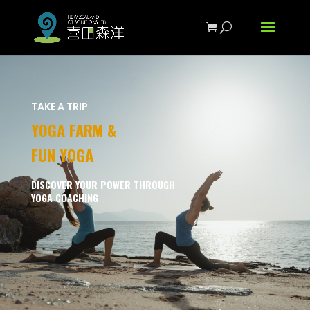
TAKE A TRIP
YOGA FARM &
FUN YOGA
DISCOVER YOUR POWER THROUGH
YOGA COACHING