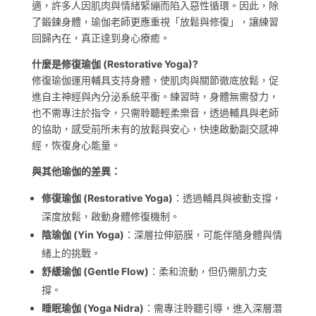
適，許多人因肌肉與情緒緊繃而陷入惡性循環。因此，除
了鍛鍊身體，瑜伽老師更應重視「放鬆與修復」，讓練習
回歸內在，真正達到身心療癒。
什麼是修復瑜伽 (Restorative Yoga)?
修復瑜伽運用輔具支持身體，使肌肉與關節徹底放鬆，促
進自主神經與內分泌系統平衡。練習時，身體無需發力，
也不需專注於指令，只需聆聽輕柔樂音，透過輔具與老師
的協助，感受前所未有的放鬆與安心，快速啟動副交感神
經，恢復身心能量。
與其他瑜伽的差異：
修復瑜伽 (Restorative Yoga)
：透過輔具與被動支撐，
深度放鬆，啟動身體修復機制。
陰瑜伽 (Yin Yoga)
：深層拉伸筋膜，可能伴隨身體與情
緒上的挑戰。
舒緩瑜伽 (Gentle Flow)
：柔和流動，但仍需肌力支
撐。
睡眠瑜伽 (Yoga Nidra)
：需專注聆聽引導，進入深層潛