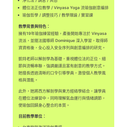
淨化法 / 調息 / 冥想
體位法正位教學 / Vinyasa Yoga 流瑜伽創意編排
瑜伽哲學 / 調整技巧 / 教學理論 / 實習課
教學背景與特色：
擁有19年瑜伽練習經驗，產後開始專注於 Vinyasa
流派，並隨法國導師 Dominique 深入學習，取得師
資資格後，全心投入安全序列與創意編排的研究。
凱特老師以解剖學為基礎，重視體位法的正位、細
節與流暢串聯，強調嚴謹且富有創意的教學方式。
她擅長透過清晰的口令引導學員，激發個人教學風
格與潛能。
此外，她將西方解剖學與東方經絡學結合，讓學員
在體位法練習中，同時理解氣血運行與情緒調節，
使瑜伽回歸身心整合的本質。
目前教學單位：