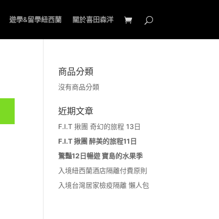
遊學&留學紐西蘭
關於喜田森洋
商品分類
沒有商品分類
近期文章
F.I.T 揪團 奇幻的旅程 13日
F.I.T 揪團 醉美的旅程11日
驚豔12日暢遊 寶島的水果季
入境紐西蘭酒店隔離付費原則
入境台灣居家檢疫隔離 懶人包